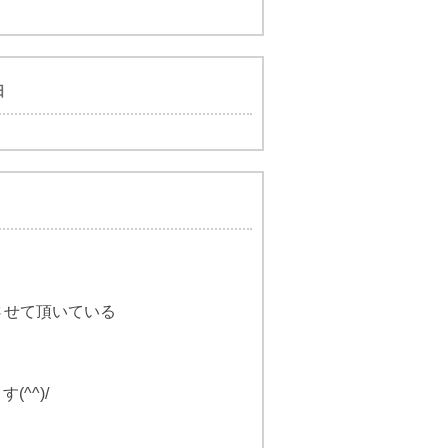
日
させて頂いている
^^)/