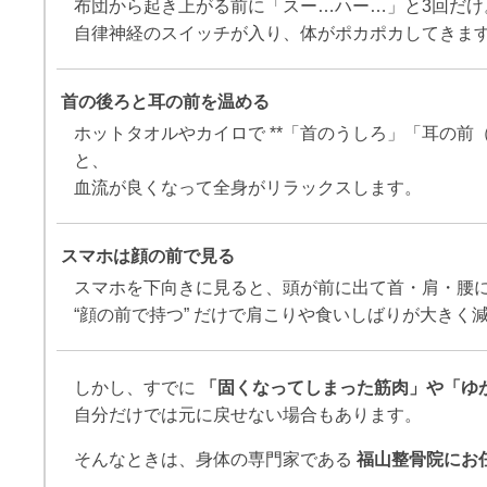
布団から起き上がる前に「スー…ハー…」と3回だけ
自律神経のスイッチが入り、体がポカポカしてきま
首の後ろと耳の前を温める
ホットタオルやカイロで **「首のうしろ」「耳の前
と、
血流が良くなって全身がリラックスします。
スマホは顔の前で見る
スマホを下向きに見ると、頭が前に出て首・肩・腰
“顔の前で持つ” だけで肩こりや食いしばりが大きく
しかし、すでに
「固くなってしまった筋肉」や「ゆ
自分だけでは元に戻せない場合もあります。
そんなときは、身体の専門家である
福山整骨院にお