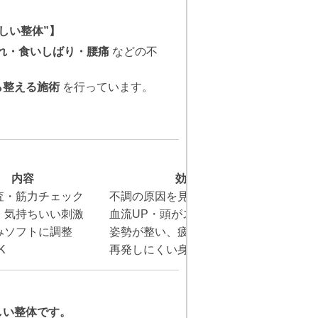
しい整体”】
れ・食いしばり・腰痛
などの不
ら整える施術
を行っています。
内容
効果
査・筋力チェック
不調の原因を見つける
、気持ちいい刺激
血流UP・頭がスッキリ
みソフトに調整
姿勢が整い、疲れにくく
K
再発しにくい身体へ
しい整体です。