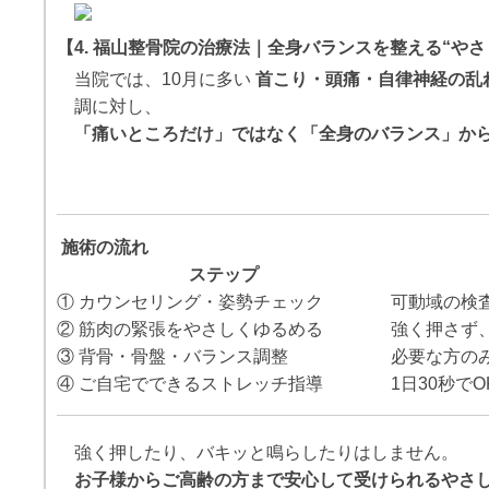
【4. 福山整骨院の治療法｜全身バランスを整える“やさ
当院では、10月に多い
首こり・頭痛・自律神経の乱
調に対し、
「痛いところだけ」ではなく「全身のバランス」か
施術の流れ
ステップ
① カウンセリング・姿勢チェック
可動域の検
② 筋肉の緊張をやさしくゆるめる
強く押さず
③ 背骨・骨盤・バランス調整
必要な方の
④ ご自宅でできるストレッチ指導
1日30秒でO
強く押したり、バキッと鳴らしたりはしません。
お子様からご高齢の方まで安心して受けられるやさ