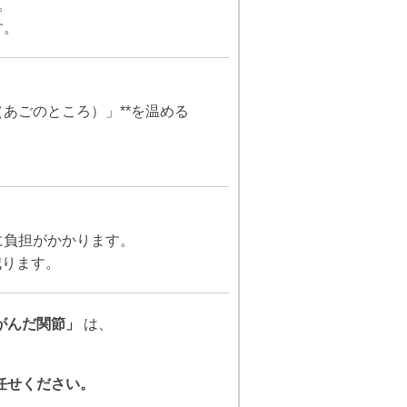
。
す。
（あごのところ）」**を温める
に負担がかかります。
減ります。
がんだ関節」
は、
任せください。