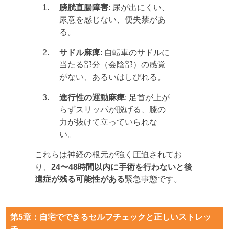
膀胱直腸障害
: 尿が出にくい、
尿意を感じない、便失禁があ
る。
サドル麻痺
: 自転車のサドルに
当たる部分（会陰部）の感覚
がない、あるいはしびれる。
進行性の運動麻痺
: 足首が上が
らずスリッパが脱げる、膝の
力が抜けて立っていられな
い。
これらは神経の根元が強く圧迫されてお
り、
24〜48時間以内に手術を行わないと後
遺症が残る可能性がある
緊急事態です。
第5章：自宅でできるセルフチェックと正しいストレッ