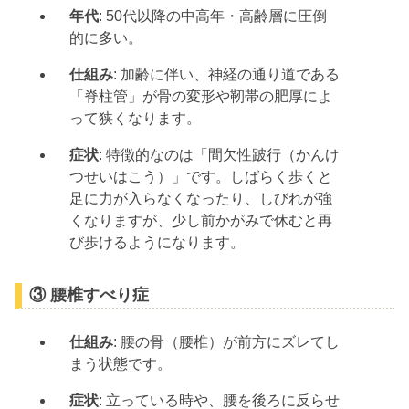
年代
: 50代以降の中高年・高齢層に圧倒
的に多い。
仕組み
: 加齢に伴い、神経の通り道である
「脊柱管」が骨の変形や靭帯の肥厚によ
って狭くなります。
症状
: 特徴的なのは「間欠性跛行（かんけ
つせいはこう）」です。しばらく歩くと
足に力が入らなくなったり、しびれが強
くなりますが、少し前かがみで休むと再
び歩けるようになります。
③ 腰椎すべり症
仕組み
: 腰の骨（腰椎）が前方にズレてし
まう状態です。
症状
: 立っている時や、腰を後ろに反らせ