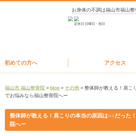
お身体の不調は福山市福山整
定休日:日曜日・祝日
初めての方へ
アクセス
福山市 福山整骨院
>
blog
>
その他
>
整体師が教える！肩こ
でお悩みなら福山整骨院へー
整体師が教える！肩こりの本当の原因は○○だった
院へー