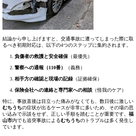
結論から申し上げますと、交通事故に遭ってしまった際に取
るべき初期対応は、以下の4つのステップに集約されます。
負傷者の救護と安全確保
（最優先）
警察への通報（110番）
（義務）
相手方の確認と現場の記録
（証拠確保）
保険会社への連絡と専門家への相談
（怪我のケア）
特に、事故直後は目立った痛みがなくても、数日後に激しい
むちうち
の症状が出るケースが非常に多いため、その場の思
い込みで示談をせず、正しい手順を踏むことが重要です。
福
山市
内でも追突事故による
むちうち
のトラブルは多く発生し
ています。