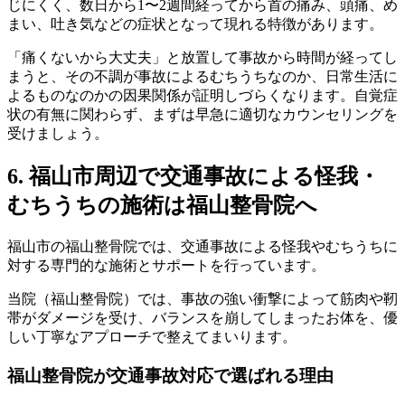
じにくく、数日から1〜2週間経ってから首の痛み、頭痛、め
まい、吐き気などの症状となって現れる特徴があります。
「痛くないから大丈夫」と放置して事故から時間が経ってし
まうと、その不調が事故によるむちうちなのか、日常生活に
よるものなのかの因果関係が証明しづらくなります。自覚症
状の有無に関わらず、まずは早急に適切なカウンセリングを
受けましょう。
6. 福山市周辺で交通事故による怪我・
むちうちの施術は福山整骨院へ
福山市の福山整骨院では、交通事故による怪我やむちうちに
対する専門的な施術とサポートを行っています。
当院（福山整骨院）では、事故の強い衝撃によって筋肉や靭
帯がダメージを受け、バランスを崩してしまったお体を、優
しい丁寧なアプローチで整えてまいります。
福山整骨院が交通事故対応で選ばれる理由