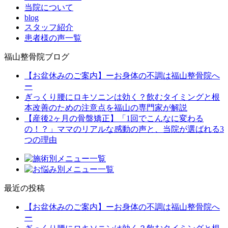
当院について
blog
スタッフ紹介
患者様の声一覧
福山整骨院ブログ
【お盆休みのご案内】ーお身体の不調は福山整骨院へ
ー
ぎっくり腰にロキソニンは効く？飲むタイミングと根
本改善のための注意点を福山の専門家が解説
【産後2ヶ月の骨盤矯正】「1回でこんなに変わる
の！？」ママのリアルな感動の声と、当院が選ばれる3
つの理由
最近の投稿
【お盆休みのご案内】ーお身体の不調は福山整骨院へ
ー