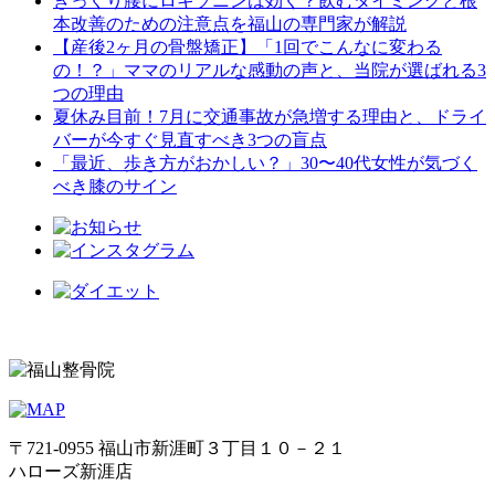
ぎっくり腰にロキソニンは効く？飲むタイミングと根
本改善のための注意点を福山の専門家が解説
【産後2ヶ月の骨盤矯正】「1回でこんなに変わる
の！？」ママのリアルな感動の声と、当院が選ばれる3
つの理由
夏休み目前！7月に交通事故が急増する理由と、ドライ
バーが今すぐ見直すべき3つの盲点
「最近、歩き方がおかしい？」30〜40代女性が気づく
べき膝のサイン
〒721-0955 福山市新涯町３丁目１０－２１
ハローズ新涯店