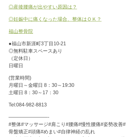
◎産後腰痛が出やすい原因は？
◎妊娠中に痛くなった場合、整体はＯＫ？
福山整骨院
●福山市新涯町3丁目10-21
◎無料駐車スペースあり
（定休日）
日曜日
(営業時間)
月曜日～金曜日 8：30～19:30
土曜日 8：30～17：30
Tel:084-982-8813
————————-
#整体#マッサージ#肩こり#腰痛#慢性腰痛#姿勢改善#
骨盤矯正#頭痛#めまい#自律神経の乱れ