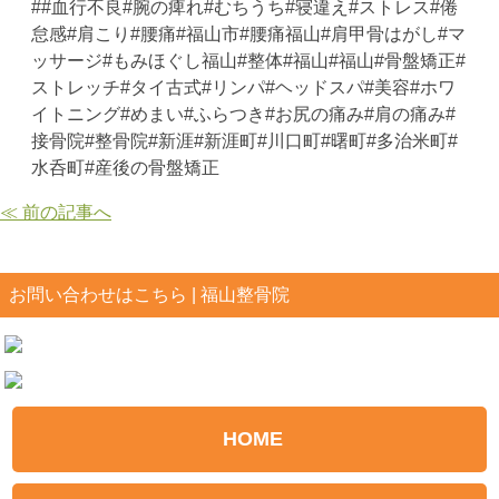
##血行不良#腕の痺れ#むちうち#寝違え#ストレス#倦
怠感#肩こり#腰痛#福山市#腰痛福山#肩甲骨はがし#マ
ッサージ#もみほぐし福山#整体#福山#福山#骨盤矯正#
ストレッチ#タイ古式#リンパ#ヘッドスパ#美容#ホワ
イトニング#めまい#ふらつき#お尻の痛み#肩の痛み#
接骨院#整骨院#新涯#新涯町#川口町#曙町#多治米町#
水呑町#産後の骨盤矯正
≪ 前の記事へ
お問い合わせはこちら | 福山整骨院
HOME